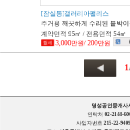
[잠실동]갤러리아팰리스
주거용 깨끗하게 수리된 붙박이장
계약면적 95㎡ / 전용면적 54㎡
3,000
200
만원/
만원
1
명성공인중개사
연락처
02-2144-60
사업자번호
215-22-940