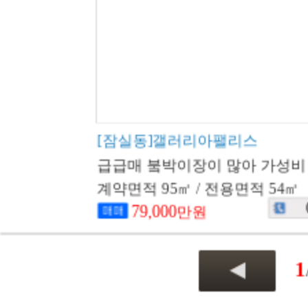
[잠실동]갤러리아팰리스
급급매 붘박이장이 많아 가성비 
계약면적 95㎡ / 전용면적 54㎡
79,000
만원
1