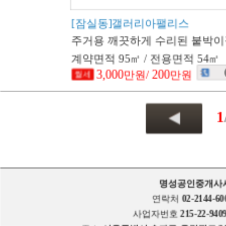
[잠실동]갤러리아팰리스
주거용 깨끗하게 수리된 붙박이장
계약면적 95㎡ / 전용면적 54㎡
3,000
200
만원/
만원
1
명성공인중개사
연락처
02-2144-60
사업자번호
215-22-940