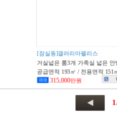
[잠실동]갤러리아팰리스
거실넓은 룸3개 가족실 넓은 안방
공급면적 193㎡ / 전용면적 151
315,000
만원
1